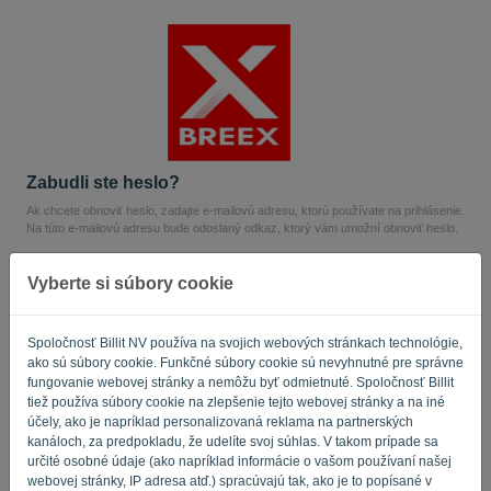
Jazyk:
SK
Zabudli ste heslo?
Ak chcete obnoviť heslo, zadajte e-mailovú adresu, ktorú používate na prihlásenie.
Na túto e-mailovú adresu bude odoslaný odkaz, ktorý vám umožní obnoviť heslo.
E-mail
Vyberte si súbory cookie
Nie ste počítač? Vyplňte „
“.
Spoločnosť Billit NV používa na svojich webových stránkach technológie,
ako sú súbory cookie. Funkčné súbory cookie sú nevyhnutné pre správne
fungovanie webovej stránky a nemôžu byť odmietnuté. Spoločnosť Billit
tiež používa súbory cookie na zlepšenie tejto webovej stránky a na iné
účely, ako je napríklad personalizovaná reklama na partnerských
ODOSLAŤ ODKAZ
kanáloch, za predpokladu, že udelíte svoj súhlas. V takom prípade sa
určité osobné údaje (ako napríklad informácie o vašom používaní našej
webovej stránky, IP adresa atď.) spracúvajú tak, ako je to popísané v
Späť na prihlásenie