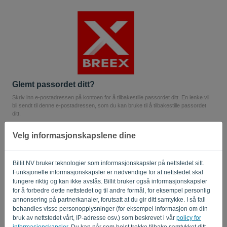
Språk:
NO
Glemt passordet ditt?
Skriv inn e-postadressen på kontoen for å tilbakestille passordet ditt. En lenke vil
bli sendt til denne e-postadressen, som du kan bruke til å tilbakestille passordet
ditt.
E-post
Velg informasjonskapslene dine
Billit NV bruker teknologier som informasjonskapsler på nettstedet sitt.
Er du ikke en datamaskin? Fyll ut '
'.
Funksjonelle informasjonskapsler er nødvendige for at nettstedet skal
fungere riktig og kan ikke avslås. Billit bruker også informasjonskapsler
for å forbedre dette nettstedet og til andre formål, for eksempel personlig
annonsering på partnerkanaler, forutsatt at du gir ditt samtykke. I så fall
SEND LENKE
behandles visse personopplysninger (for eksempel informasjon om din
bruk av nettstedet vårt, IP-adresse osv.) som beskrevet i vår
policy for
informasjonskapsler
. Du kan når som helst trekke tilbake samtykket ditt