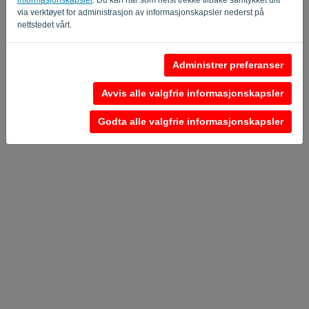
Tilbake til påloggingssiden
via verktøyet for administrasjon av informasjonskapsler nederst på
nettstedet vårt.
Privacy Policy
Terms of Service
-
.
Administrer preferanser
Avvis alle valgfrie informasjonskapsler
Godta alle valgfrie informasjonskapsler