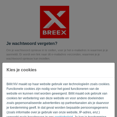
Taal:
NL
Je wachtwoord vergeten?
Om je wachtwoord opnieuw in te stellen, voer je het e-mailadres in waarmee je je
aanmeldt. Er wordt een link naar dit e-mailadres verzonden, waarmee je je
wachtwoord opnieuw kan instellen.
E-mail
Kies je cookies
Billit NV maakt op haar website gebruik van technologieën zoals cookies.
Geen robot? Vul dan '
' in.
Functionele cookies zijn nodig voor het goed functioneren van de
website en kunnen niet worden geweigerd. Billit maakt ook gebruik van
cookies ter verbetering van deze website en voor andere doeleinden
zoals gepersonaliseerde advertenties op partnerkanalen als je daarvoor
VERSTUUR LINK
je toestemming geeft. In dat geval worden bepaalde persoonsgegevens
(zoals informatie over je gebruik van onze website, IP-adres, enz.)
verwerkt zoals beschreven in ons
cookiebeleid
. Je kan je toestemming