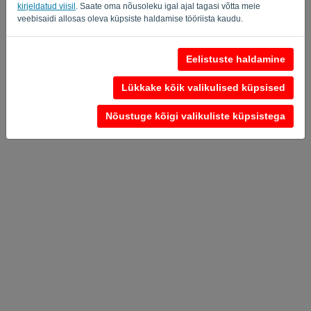
kirjeldatud viisil
. Saate oma nõusoleku igal ajal tagasi võtta meie
veebisaidi allosas oleva küpsiste haldamise tööriista kaudu.
Privacy Policy
Terms of Service
-
.
Eelistuste haldamine
Lükkake kõik valikulised küpsised
Nõustuge kõigi valikuliste küpsistega