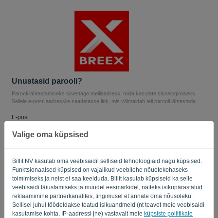
Keel:
ET
Unustasid parooli?
Parooli lähtestamiseks sisestage meiliaadress, mida kasutate sisselogimiseks.
Sellele e-posti aadressile saadetakse link, mis võimaldab teil parooli lähtestada.
E-post
Valige oma küpsised
Kas sa ei ole arvuti? Täitke „
”.
Billit NV kasutab oma veebisaidil selliseid tehnoloogiaid nagu küpsised.
Funktsionaalsed küpsised on vajalikud veebilehe nõuetekohaseks
toimimiseks ja neist ei saa keelduda. Billit kasutab küpsiseid ka selle
veebisaidi täiustamiseks ja muudel eesmärkidel, näiteks isikupärastatud
SAADA LINK
reklaamimine partnerkanalites, tingimusel et annate oma nõusoleku.
Sellisel juhul töödeldakse teatud isikuandmeid (nt teavet meie veebisaidi
kasutamise kohta, IP-aadressi jne) vastavalt meie
küpsiste poliitikale
Tagasi sisselogimise juurde