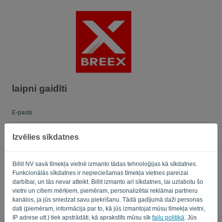
Valoda:
LV
laipni gaidīti
E-pasts
Izvēlies sīkdatnes
Parole
Billit NV savā tīmekļa vietnē izmanto tādas tehnoloģijas kā sīkdatnes.
Funkcionālās sīkdatnes ir nepieciešamas tīmekļa vietnes pareizai
darbībai, un tās nevar atteikt. Billit izmanto arī sīkdatnes, lai uzlabotu šo
Atgādināt
Aizmirsta parole?
vietni un citiem mērķiem, piemēram, personalizētai reklāmai partneru
kanālos, ja jūs sniedzat savu piekrišanu. Tādā gadījumā daži personas
dati (piemēram, informācija par to, kā jūs izmantojat mūsu tīmekļa vietni,
PIERAKSTĪTIES
IP adrese utt.) tiek apstrādāti, kā aprakstīts mūsu sīk
failu politikā
. Jūs