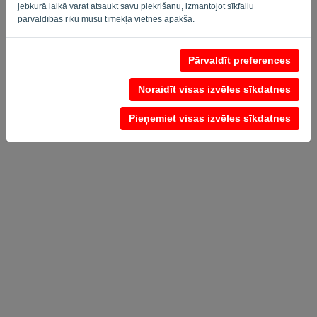
jebkurā laikā varat atsaukt savu piekrišanu, izmantojot sīkfailu
pārvaldības rīku mūsu tīmekļa vietnes apakšā.
Privātuma politika
-
Noteikumi un nosacījumi
Pārvaldīt preferences
Noraidīt visas izvēles sīkdatnes
Pieņemiet visas izvēles sīkdatnes